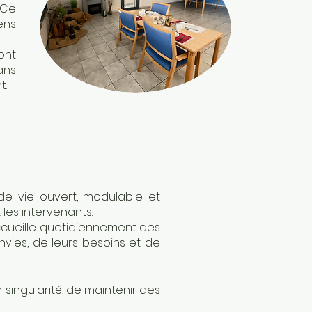
 Ce
ens
ont
ans
t.
de vie ouvert, modulable et
 les intervenants.
accueille quotidiennement des
nvies, de leurs besoins et de
singularité, de maintenir des