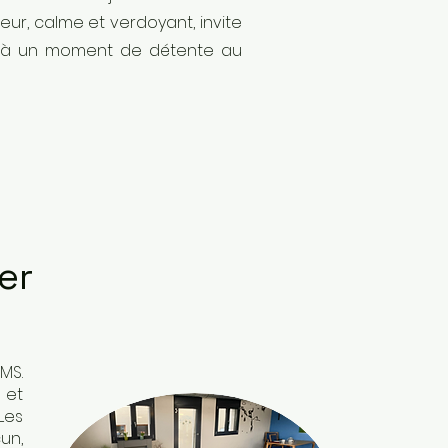
ur, calme et verdoyant, invite
 à un moment de détente au
er
MS.
 et
Les
un,